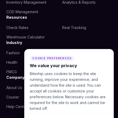
Inventory Management
Analytics & Reports
COD Management
Resources
Check Rates
Real Tracking
Warehouse Calculator
Industry
Fashion
Beauty
COOKIE PREFERENCES
Health
Food
We value your privacy
FMCG
Biteship uses cookies to keep the site
Company
running, improve your experience, and
understand how the site is used. You can
About Us
Blog
accept all cookies or customize your
preferences below. Necessary cookies are
Courier
Contact Us
required for the site to work and cannot be
Help Center
turned off.