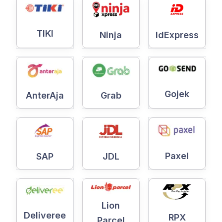
TIKI
Ninja
IdExpress
Gojek
AnterAja
Grab
Paxel
SAP
JDL
Lion
Deliveree
RPX
Parcel