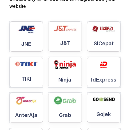
website
J&T
SiCepat
JNE
TIKI
Ninja
IdExpress
Gojek
AnterAja
Grab