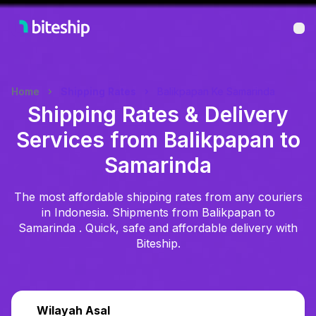
Bu
Home
Shipping Rates
Balikpapan Ke Samarinda
Shipping Rates & Delivery
Services from Balikpapan to
Samarinda
The most affordable shipping rates from any couriers
in Indonesia. Shipments from Balikpapan to
Samarinda . Quick, safe and affordable delivery with
Biteship.
Wilayah Asal