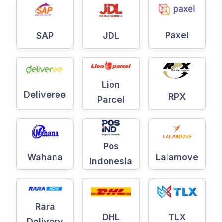
Paxel
SAP
JDL
Lion
Deliveree
RPX
Parcel
Pos
Wahana
Lalamove
Indonesia
Rara
DHL
TLX
Delivery