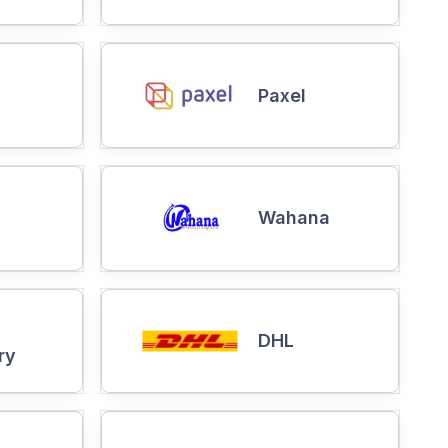
Paxel
Wahana
DHL
ry