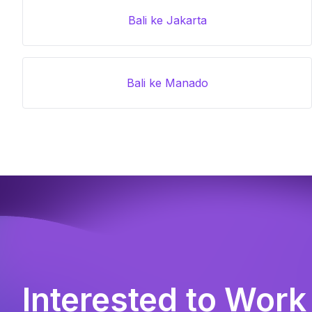
Bali ke Jakarta
Bali ke Manado
Interested to Work