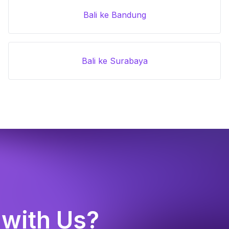
Bali ke Bandung
Bali ke Surabaya
 with Us?