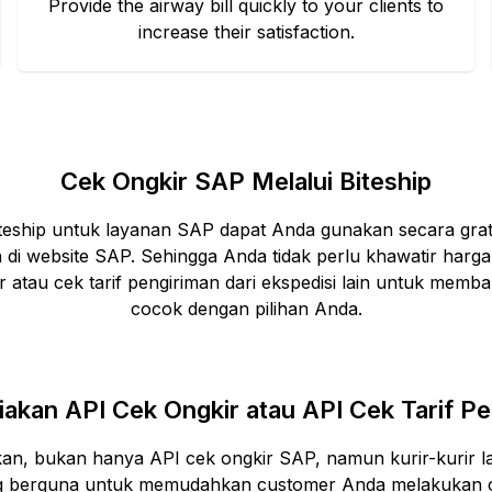
Provide the airway bill quickly to your clients to
increase their satisfaction.
Cek Ongkir
SAP
Melalui Biteship
Biteship untuk layanan
SAP
dapat Anda gunakan secara gratis
 di website
SAP
. Sehingga Anda tidak perlu khawatir harga 
r atau cek tarif pengiriman dari ekspedisi lain untuk memb
cocok dengan pilihan Anda.
akan API Cek Ongkir atau API Cek Tarif Pe
ikan, bukan hanya API cek ongkir
SAP
, namun kurir-kurir l
ang berguna untuk memudahkan customer Anda melakukan cek