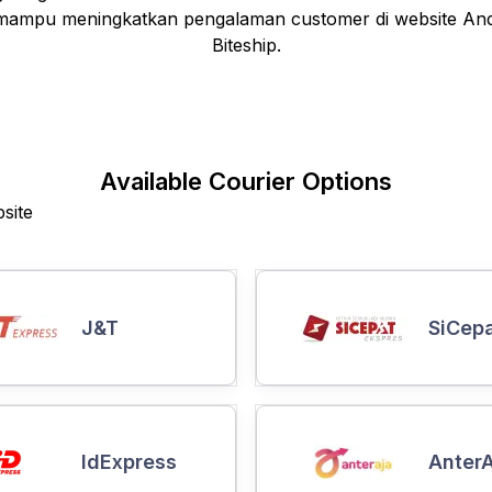
gus mampu meningkatkan pengalaman customer di website An
Biteship.
Available Courier Options
site
J&T
SiCep
IdExpress
AnterA