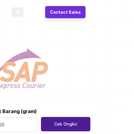
EN
Sign In
Contact Sales
Start for Free
t Barang (gram)
Cek Ongkir