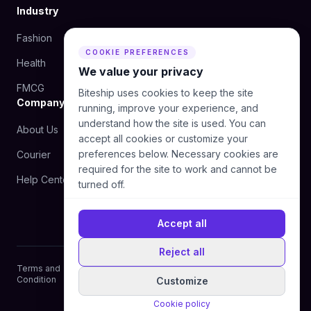
Industry
Fashion
Beauty
COOKIE PREFERENCES
Health
Food
We value your privacy
FMCG
Biteship uses cookies to keep the site
Company
running, improve your experience, and
understand how the site is used. You can
About Us
Blog
accept all cookies or customize your
preferences below. Necessary cookies are
Courier
Contact Us
required for the site to work and cannot be
Help Center
turned off.
Accept all
Reject all
Terms and
Privacy
Cookie
Manage cookie
Condition
Policy
Policy
preferences
Customize
© 2026 Biteship. All rights reserved.
Cookie policy