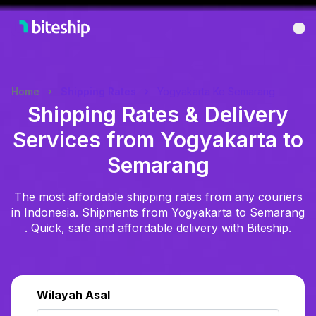
Bu
Home
Shipping Rates
Yogyakarta Ke Semarang
Shipping Rates & Delivery
Services from Yogyakarta to
Semarang
The most affordable shipping rates from any couriers
in Indonesia. Shipments from Yogyakarta to Semarang
. Quick, safe and affordable delivery with Biteship.
Wilayah Asal