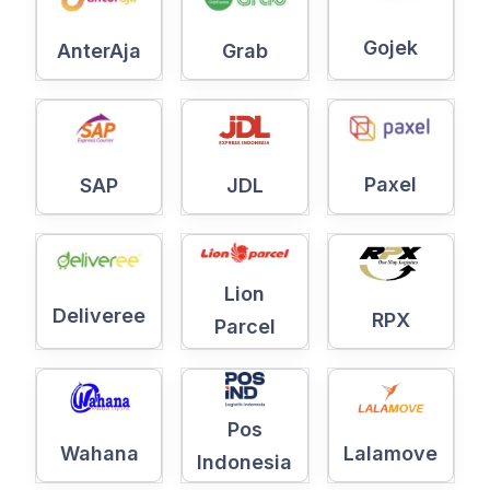
Gojek
AnterAja
Grab
Paxel
SAP
JDL
Lion
Deliveree
RPX
Parcel
Pos
Wahana
Lalamove
Indonesia