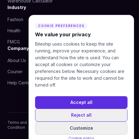
Warehouse Calculator
Industry
Fashion
Beauty
COOKIE PREFERENCES
Health
Food
We value your privacy
FMCG
Biteship uses cookies to keep the site
Company
running, improve your experience, and
understand how the site is used. You can
About Us
Blog
accept all cookies or customize your
preferences below. Necessary cookies are
Courier
Contact Us
required for the site to work and cannot be
Help Center
turned off.
Accept all
Reject all
Terms and
Privacy
Cookie
Manage cookie
Condition
Policy
Policy
preferences
Customize
© 2026 Biteship. All rights reserved.
Cookie policy