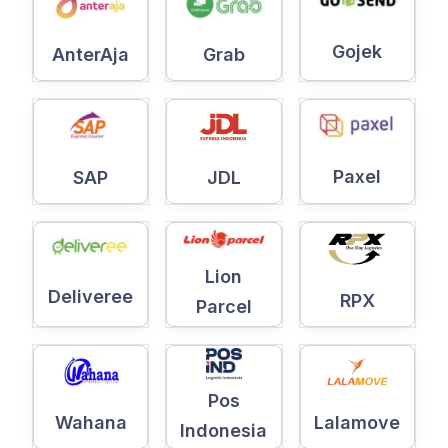
Gojek
AnterAja
Grab
Paxel
SAP
JDL
Lion
Deliveree
RPX
Parcel
Pos
Wahana
Lalamove
Indonesia