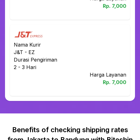
Rp.
7,000
Nama Kurir
J&T
-
EZ
Durasi Pengiriman
2 - 3
Hari
Harga Layanan
Rp.
7,000
Benefits of checking shipping rates
from Jakarta to Bandung with Biteship