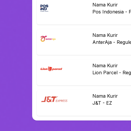
Nama Kurir
Pos Indonesia
-
Nama Kurir
AnterAja
-
Regul
Nama Kurir
Lion Parcel
-
Reg
Nama Kurir
J&T
-
EZ