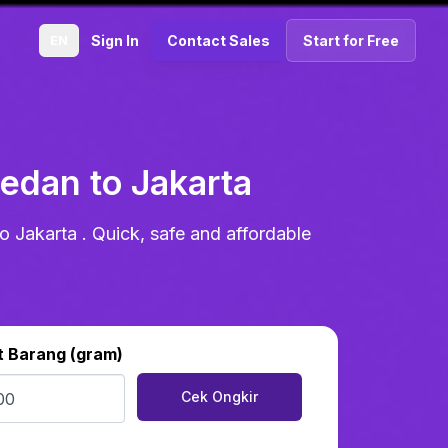
EN
Sign In
Contact Sales
Start for Free
edan to Jakarta
 Jakarta . Quick, safe and affordable
t Barang (gram)
Cek Ongkir