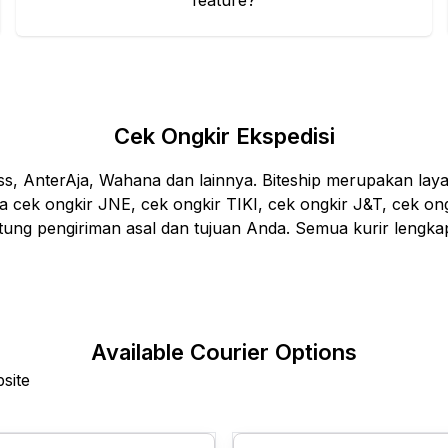
feature?
Cek Ongkir Ekspedisi
ess, AnterAja, Wahana dan lainnya. Biteship merupakan lay
sa cek ongkir JNE, cek ongkir TIKI, cek ongkir J&T, cek ong
ntung pengiriman asal dan tujuan Anda. Semua kurir lengkap
Available Courier Options
site