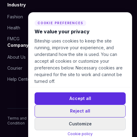
Industry
Fashion
Beauty
COOKIE PREFERENCES
Health
Food
We value your privacy
FMCG
Biteship uses cookies to keep the site
Company
running, improve your experience, and
understand how the site is used. You can
About Us
Blog
accept all cookies or customize your
preferences below. Necessary cookies are
Courier
Contact Us
required for the site to work and cannot be
Help Center
turned off.
Accept all
Reject all
Terms and
Privacy
Cookie
Manage cookie
Condition
Policy
Policy
preferences
Customize
© 2026 Biteship. All rights reserved.
Cookie policy