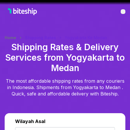
Bu
Home
Shipping Rates
Yogyakarta Ke Medan
Shipping Rates & Delivery
Services from Yogyakarta to
Medan
The most affordable shipping rates from any couriers
in Indonesia. Shipments from Yogyakarta to Medan .
Quick, safe and affordable delivery with Biteship.
Wilayah Asal