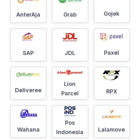
Gojek
AnterAja
Grab
Paxel
SAP
JDL
Lion
Deliveree
RPX
Parcel
Pos
Wahana
Lalamove
Indonesia