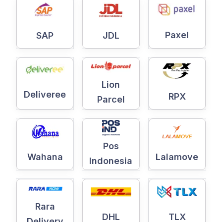
Paxel
SAP
JDL
Lion
Deliveree
RPX
Parcel
Pos
Wahana
Lalamove
Indonesia
Rara
DHL
TLX
Delivery