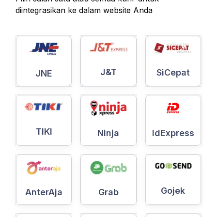
diintegrasikan ke dalam website Anda
J&T
SiCepat
JNE
TIKI
Ninja
IdExpress
Gojek
AnterAja
Grab