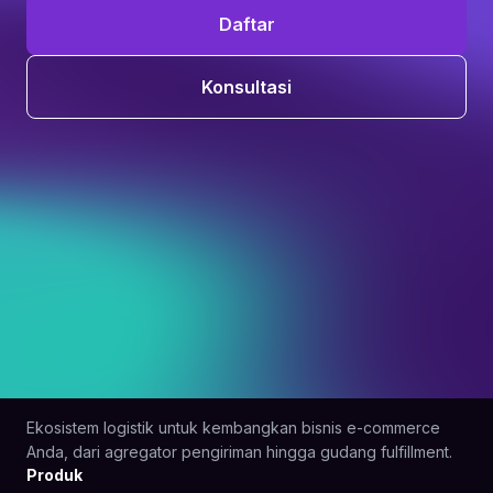
Daftar
Konsultasi
Ekosistem logistik untuk kembangkan bisnis e-commerce
Anda, dari agregator pengiriman hingga gudang fulfillment.
Produk