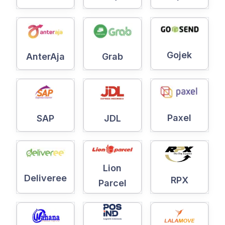
Gojek
AnterAja
Grab
Paxel
SAP
JDL
Lion
Deliveree
RPX
Parcel