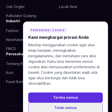
Cek Ongkir
Lacak Real
Kalkulator Gudang
Industri
Fashion
Kecantikan
PREFERENSI COOKIE
Kami menghargai privasi Anda
Kesehatan
Makanan
Biteship menggunakan cookie agar situs
FMCG
tetap berjalan, meningkatkan
Perusahaan
pengalamanmu, dan memahami cara situs
digunakan. Kamu bisa menerima semua
Tentang Kami
Blog
cookie atau menyesuaikan preferensimu di
bawah. Cookie yang diperlukan wajib ada
Kurir
Hubungi Kami
agar situs berfungsi dan tidak bisa
Pusat Bantuan
dinonaktifkan.
Terima semua
Tolak semua