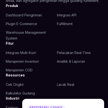
Anda, dari agregator pengiriman hingga gudang fulfillment.
Produk
Dashboard Pengiriman
Integrasi API
Plugin E-Commerce
Fulfillment
Warehouse Management
System
Fitur
Integrasi Multi-Kurir
Pelacakan Real-Time
Manajemen Inventori
Analitik & Laporan
Manajemen COD
Resources
Cek Ongkir
Lacak Real
Kalkulator Gudang
Industri
Fashion
Kecantikan
PREFERENSI COOKIE