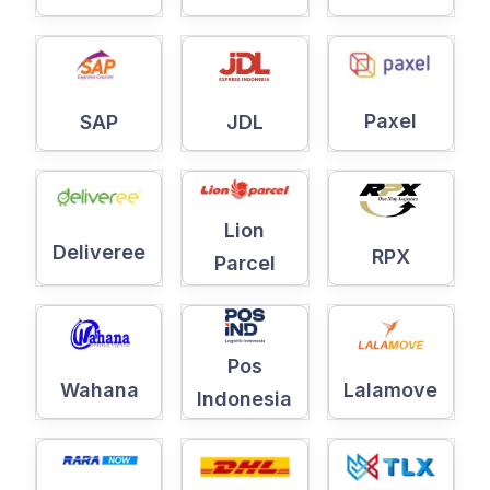
Paxel
SAP
JDL
Lion
Deliveree
RPX
Parcel
Pos
Wahana
Lalamove
Indonesia