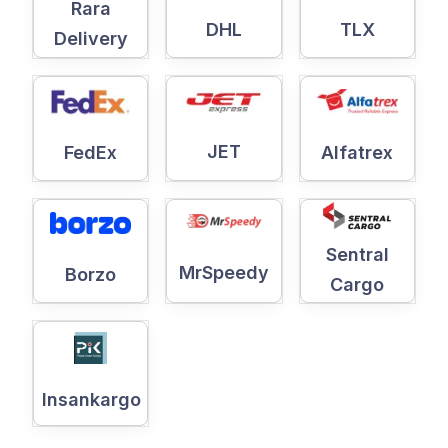
Rara
DHL
TLX
Delivery
JET
Alfatrex
FedEx
Sentral
MrSpeedy
Borzo
Cargo
Insankargo