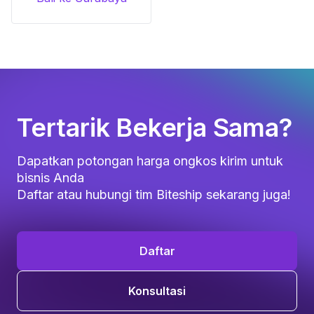
Tertarik Bekerja Sama?
Dapatkan potongan harga ongkos kirim untuk
bisnis Anda
Daftar atau hubungi tim Biteship sekarang juga!
Daftar
Konsultasi