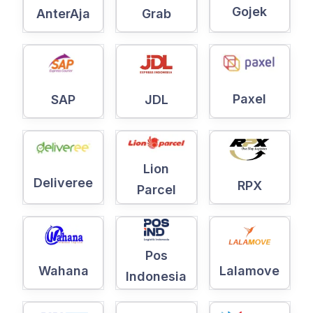
Gojek
AnterAja
Grab
Paxel
SAP
JDL
Lion
Deliveree
RPX
Parcel
Pos
Wahana
Lalamove
Indonesia