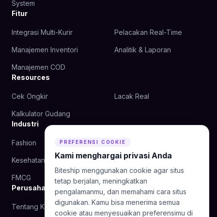
System
Fitur
Integrasi Multi-Kurir
Pelacakan Real-Time
Manajemen Inventori
Analitik & Laporan
Manajemen COD
Resources
Cek Ongkir
Lacak Real
Kalkulator Gudang
Industri
Fashion
Kecantikan
PREFERENSI COOKIE
Kami menghargai privasi Anda
Kesehatan
Makanan
Biteship menggunakan cookie agar situs
FMCG
tetap berjalan, meningkatkan
Perusahaan
pengalamanmu, dan memahami cara situs
digunakan. Kamu bisa menerima semua
Tentang Kami
Blog
cookie atau menyesuaikan preferensimu di