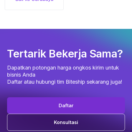
Tertarik Bekerja Sama?
Dapatkan potongan harga ongkos kirim untuk
bisnis Anda
Daftar atau hubungi tim Biteship sekarang juga!
Daftar
Konsultasi