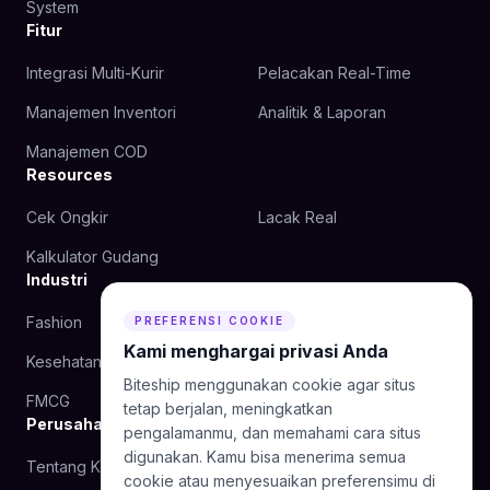
System
Fitur
Integrasi Multi-Kurir
Pelacakan Real-Time
Manajemen Inventori
Analitik & Laporan
Manajemen COD
Resources
Cek Ongkir
Lacak Real
Kalkulator Gudang
Industri
Fashion
Kecantikan
PREFERENSI COOKIE
Kami menghargai privasi Anda
Kesehatan
Makanan
Biteship menggunakan cookie agar situs
FMCG
tetap berjalan, meningkatkan
Perusahaan
pengalamanmu, dan memahami cara situs
digunakan. Kamu bisa menerima semua
Tentang Kami
Blog
cookie atau menyesuaikan preferensimu di