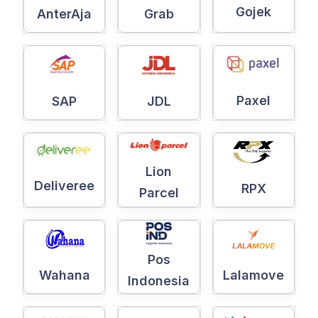
Gojek
AnterAja
Grab
Paxel
SAP
JDL
Lion
Deliveree
RPX
Parcel
Pos
Wahana
Lalamove
Indonesia