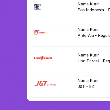
Nama Kurir
Pos Indonesia
-
Nama Kurir
AnterAja
-
Regul
Nama Kurir
Lion Parcel
-
Reg
Nama Kurir
J&T
-
EZ