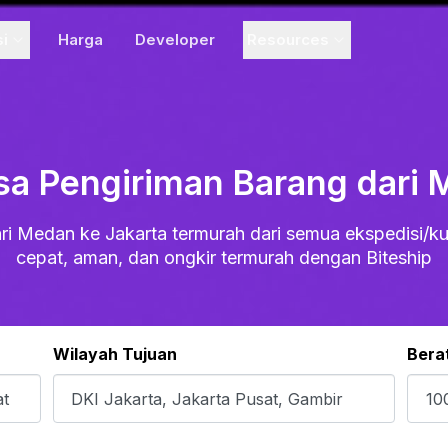
si
Harga
Developer
Resources
sa Pengiriman Barang dari 
ri Medan ke Jakarta termurah dari semua ekspedisi/kur
cepat, aman, dan ongkir termurah dengan Biteship
Wilayah Tujuan
Bera