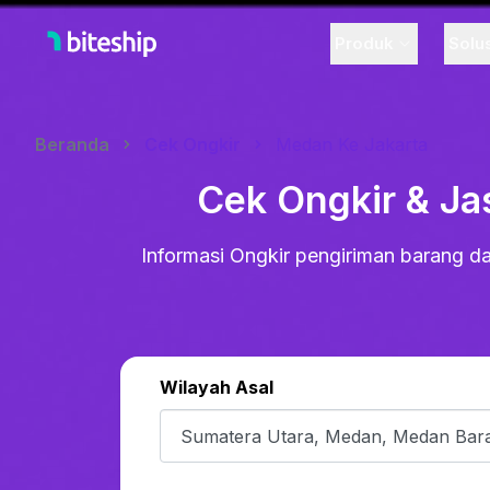
Produk
Solu
Beranda
Cek Ongkir
Medan Ke Jakarta
Cek Ongkir & Ja
Informasi Ongkir pengiriman barang da
Wilayah Asal