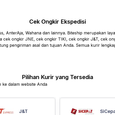
Cek Ongkir Ekspedisi
ess, AnterAja, Wahana dan lainnya. Biteship merupakan lay
sa cek ongkir JNE, cek ongkir TIKI, cek ongkir J&T, cek ong
ntung pengiriman asal dan tujuan Anda. Semua kurir lengkap
Pilihan Kurir yang Tersedia
an ke dalam website Anda
J&T
SiCep