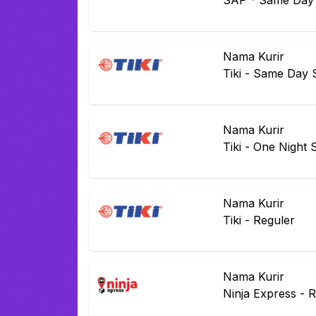
SAP
-
Same Day 
Nama Kurir
Tiki
-
Same Day S
Nama Kurir
Tiki
-
One Night 
Nama Kurir
Tiki
-
Reguler
Nama Kurir
Ninja Express
-
R