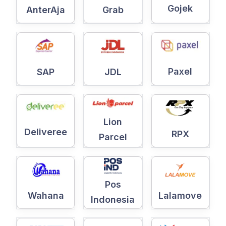
Gojek
AnterAja
Grab
Paxel
SAP
JDL
Lion
Deliveree
RPX
Parcel
Pos
Wahana
Lalamove
Indonesia