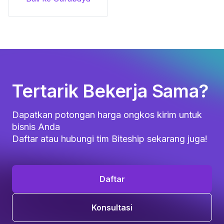
Tertarik Bekerja Sama?
Dapatkan potongan harga ongkos kirim untuk
bisnis Anda
Daftar atau hubungi tim Biteship sekarang juga!
Daftar
Konsultasi