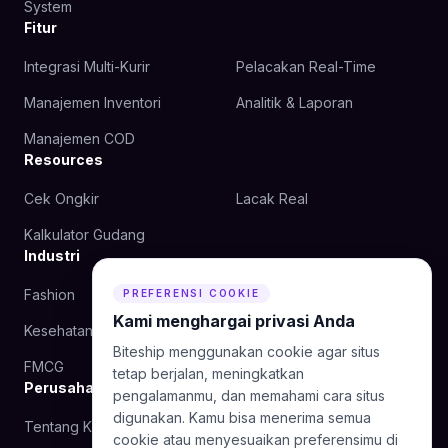
System
Fitur
Integrasi Multi-Kurir
Pelacakan Real-Time
Manajemen Inventori
Analitik & Laporan
Manajemen COD
Resources
Cek Ongkir
Lacak Real
Kalkulator Gudang
Industri
Fashion
Kecantikan
PREFERENSI COOKIE
Kami menghargai privasi Anda
Kesehatan
Makanan
Biteship menggunakan cookie agar situs
FMCG
tetap berjalan, meningkatkan
Perusahaan
pengalamanmu, dan memahami cara situs
digunakan. Kamu bisa menerima semua
Tentang Kami
Blog
cookie atau menyesuaikan preferensimu di