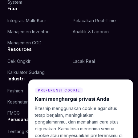
System
Fitur
Integrasi Multi-Kurir
Pelacakan Real-Time
Manajemen Inventori
Analitik & Laporan
Manajemen COD
Resources
Cek Ongkir
Lacak Real
Kalkulator Gudang
Industri
Fashion
Kecantikan
PREFERENSI COOKIE
Kami menghargai privasi Anda
Kesehatan
Makanan
Biteship menggunakan cookie agar situs
FMCG
tetap berjalan, meningkatkan
Perusahaan
pengalamanmu, dan memahami cara situs
digunakan. Kamu bisa menerima semua
Tentang Kami
Blog
cookie atau menyesuaikan preferensimu di