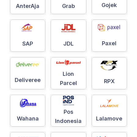
Gojek
AnterAja
Grab
Paxel
SAP
JDL
Lion
Deliveree
RPX
Parcel
Pos
Wahana
Lalamove
Indonesia