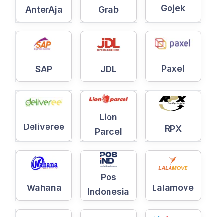
Gojek
AnterAja
Grab
Paxel
SAP
JDL
Lion
Deliveree
RPX
Parcel
Pos
Wahana
Lalamove
Indonesia