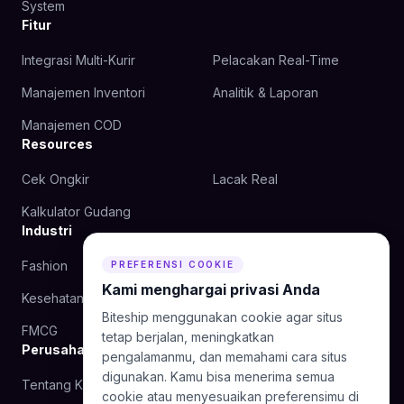
System
Fitur
Integrasi Multi-Kurir
Pelacakan Real-Time
Manajemen Inventori
Analitik & Laporan
Manajemen COD
Resources
Cek Ongkir
Lacak Real
Kalkulator Gudang
Industri
Fashion
Kecantikan
PREFERENSI COOKIE
Kami menghargai privasi Anda
Kesehatan
Makanan
Biteship menggunakan cookie agar situs
FMCG
tetap berjalan, meningkatkan
Perusahaan
pengalamanmu, dan memahami cara situs
digunakan. Kamu bisa menerima semua
Tentang Kami
Blog
cookie atau menyesuaikan preferensimu di