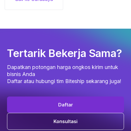
Tertarik Bekerja Sama?
Dapatkan potongan harga ongkos kirim untuk
bisnis Anda
Daftar atau hubungi tim Biteship sekarang juga!
Daftar
Konsultasi