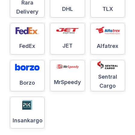
Rara
DHL
TLX
Delivery
JET
Alfatrex
FedEx
Sentral
MrSpeedy
Borzo
Cargo
Insankargo