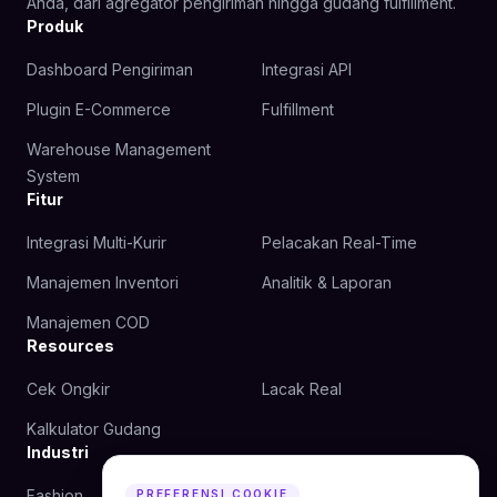
Anda, dari agregator pengiriman hingga gudang fulfillment.
Produk
Dashboard Pengiriman
Integrasi API
Plugin E-Commerce
Fulfillment
Warehouse Management
System
Fitur
Integrasi Multi-Kurir
Pelacakan Real-Time
Manajemen Inventori
Analitik & Laporan
Manajemen COD
Resources
Cek Ongkir
Lacak Real
Kalkulator Gudang
Industri
Fashion
Kecantikan
PREFERENSI COOKIE