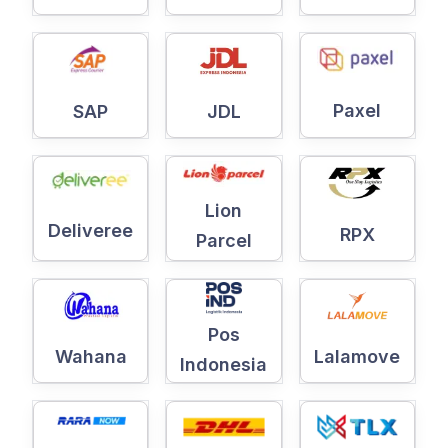
Paxel
SAP
JDL
Lion
Deliveree
RPX
Parcel
Pos
Wahana
Lalamove
Indonesia