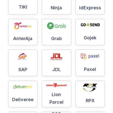
TIKI
Ninja
IdExpress
Gojek
AnterAja
Grab
Paxel
SAP
JDL
Lion
Deliveree
RPX
Parcel