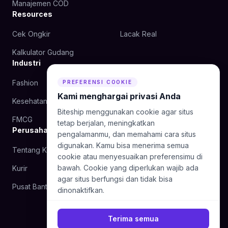
Manajemen COD
Resources
Cek Ongkir
Lacak Real
Kalkulator Gudang
Industri
Fashion
Kecantikan
PREFERENSI COOKIE
Kami menghargai privasi Anda
Kesehatan
Makanan
Biteship menggunakan cookie agar situs
FMCG
tetap berjalan, meningkatkan
Perusahaan
pengalamanmu, dan memahami cara situs
digunakan. Kamu bisa menerima semua
Tentang Kami
Blog
cookie atau menyesuaikan preferensimu di
bawah. Cookie yang diperlukan wajib ada
Kurir
Hubungi Kami
agar situs berfungsi dan tidak bisa
Pusat Bantuan
dinonaktifkan.
Terima semua