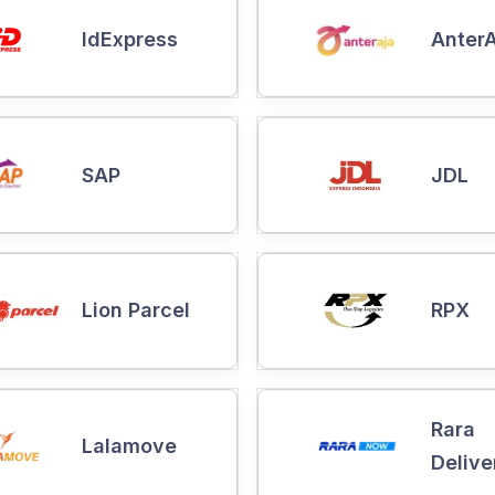
IdExpress
AnterA
SAP
JDL
Lion Parcel
RPX
Rara
Lalamove
Delive