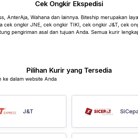
Cek Ongkir Ekspedisi
ess, AnterAja, Wahana dan lainnya. Biteship merupakan lay
sa cek ongkir JNE, cek ongkir TIKI, cek ongkir J&T, cek ong
ntung pengiriman asal dan tujuan Anda. Semua kurir lengkap
Pilihan Kurir yang Tersedia
an ke dalam website Anda
J&T
SiCep