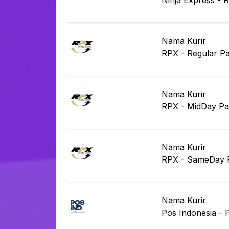
Ninja Express
-
R
Nama Kurir
RPX
-
Regular P
Nama Kurir
RPX
-
MidDay Pa
Nama Kurir
RPX
-
SameDay 
Nama Kurir
Pos Indonesia
-