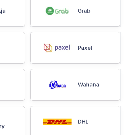
ja
Grab
Paxel
Wahana
DHL
ry