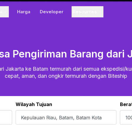
si
Harga
Developer
Resources
sa Pengiriman Barang dari 
ri Jakarta ke Batam termurah dari semua ekspedisi/kur
cepat, aman, dan ongkir termurah dengan Biteship
Wilayah Tujuan
Bera