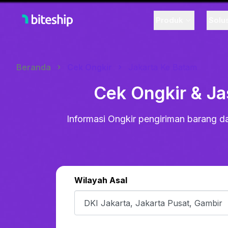
Produk
Solu
Beranda
Cek Ongkir
Jakarta Ke Batam
Cek Ongkir & Ja
Informasi Ongkir pengiriman barang da
Wilayah Asal